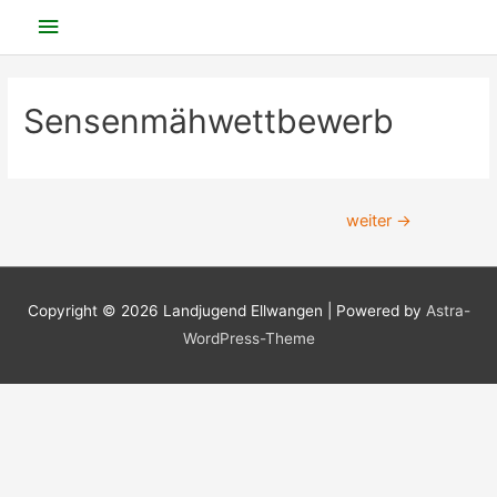
Zum
Hauptmenü
Inhalt
springen
Sensenmähwettbewerb
Beitragsnavigation
weiter
→
Copyright © 2026
Landjugend Ellwangen
| Powered by
Astra-
WordPress-Theme